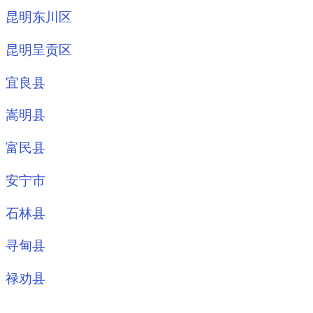
昆明东川区
昆明呈贡区
宜良县
嵩明县
富民县
安宁市
石林县
寻甸县
禄劝县