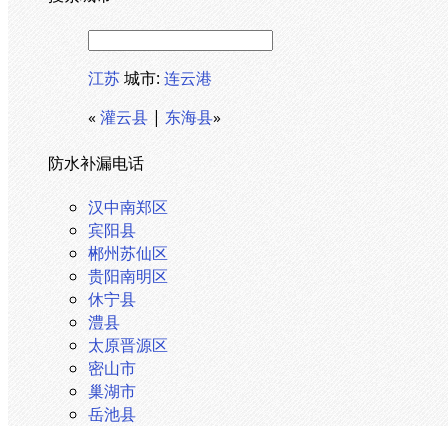
江苏
城市:
连云港
«
灌云县
|
东海县
»
防水补漏电话
汉中南郑区
宾阳县
郴州苏仙区
贵阳南明区
休宁县
澧县
太原晋源区
密山市
巢湖市
岳池县