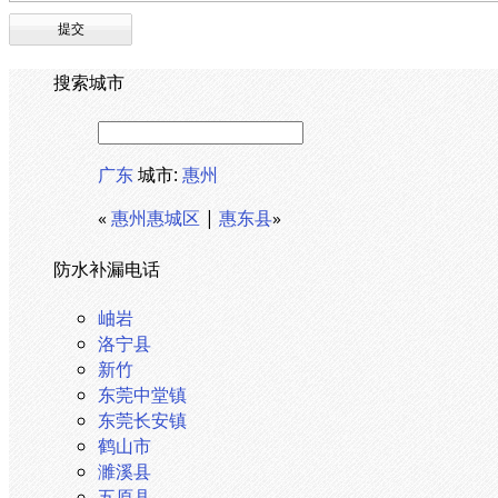
搜索城市
广东
城市:
惠州
«
惠州惠城区
|
惠东县
»
防水补漏电话
岫岩
洛宁县
新竹
东莞中堂镇
东莞长安镇
鹤山市
濉溪县
五原县